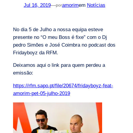
Jul 16, 2019
—
amorim
em
Notícias
por
No dia 5 de Julho a nossa equipa esteve
presente no “O meu Boss é fixe” com o Dj
pedro Simões e José Coimbra no podcast dos
Fridayboyz da RFM.
Deixamos aqui o link para quem perdeu a
emissão:
https://rfm.sapo.pt/file/20674/fridayboyz-feat-
amorim-pet-05-julho-2019