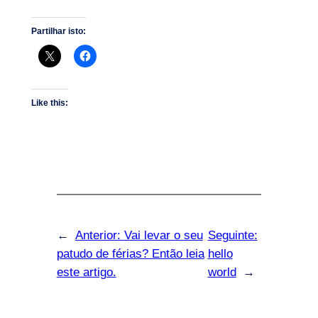
Partilhar isto:
Like this:
←
Anterior:
Vai levar o seu
Seguinte:
patudo de férias? Então leia
hello
este artigo.
world
→