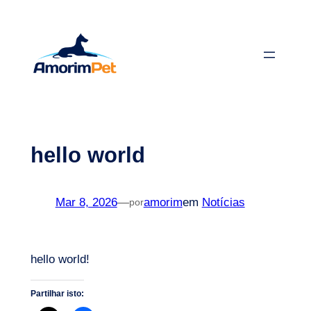
Saltar
para
o
conteúdo
hello world
Mar 8, 2026
—
amorim
em
Notícias
por
hello world!
Partilhar isto: