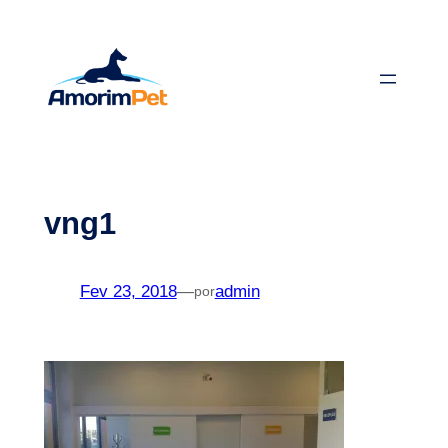
Saltar
para
o
conteúdo
vng1
Fev 23, 2018
—
admin
por