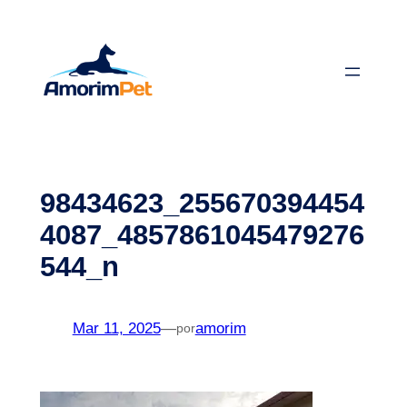
Saltar
para
o
conteúdo
98434623_255670394454
4087_4857861045479276
544_n
Mar 11, 2025
—
amorim
por