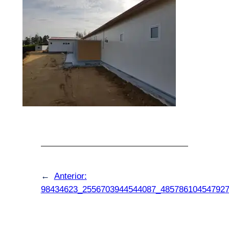
←
Anterior:
98434623_2556703944544087_48578610454792