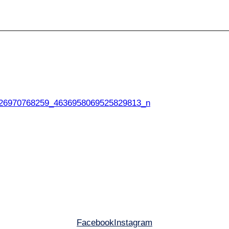
26970768259_4636958069525829813_n
Facebook
Instagram