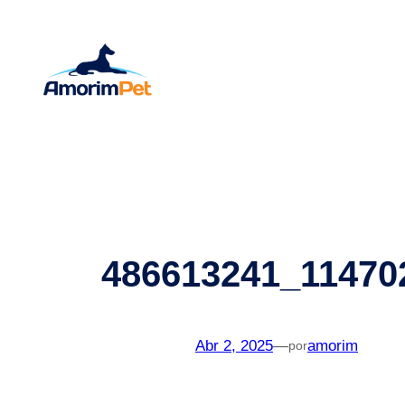
Saltar
para
o
conteúdo
486613241_11470
Abr 2, 2025
—
amorim
por