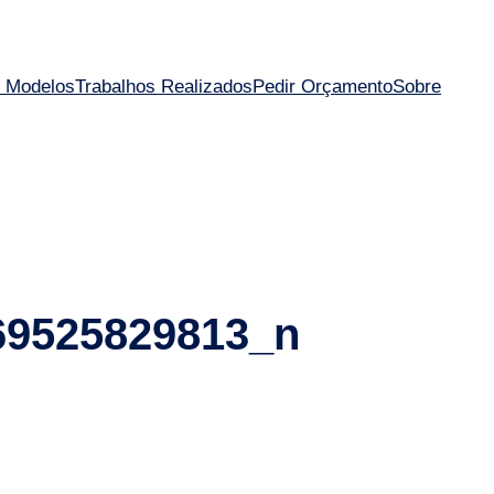
 Modelos
Trabalhos Realizados
Pedir Orçamento
Sobre
69525829813_n