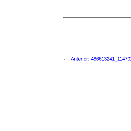
←
Anterior:
486613241_11470