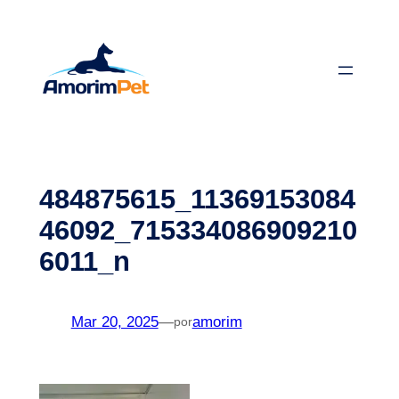
Saltar
para
o
conteúdo
484875615_11369153084
46092_715334086909210
6011_n
Mar 20, 2025
—
amorim
por