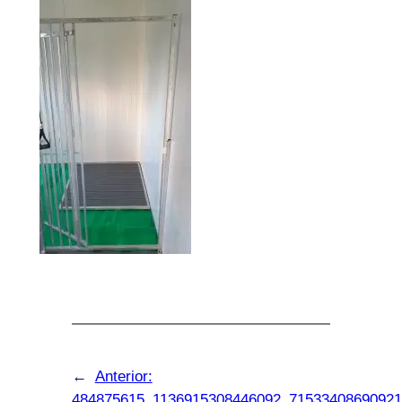
←
Anterior:
484875615_1136915308446092_71533408690921