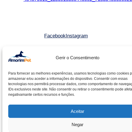
Facebook
Instagram
©2025 Amorim & Pereira Lda. All rights reserved.
Gerir o Consentimento
Livro de reclamações
Para fornecer as melhores experiências, usamos tecnologias como cookies 
Entidade RAL – CACRC
armazenar e/ou aceder a informações do dispositivo. Consentir com essas
Política de cookies
tecnologias nos permitirá processar dados, como comportamento de navega
IDs exclusivos neste site. Não consentir ou retirar o consentimento pode afeta
Política de privacidade
negativamante certos recursos e funções.
Aceitar
Negar