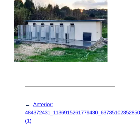
←
Anterior:
484372431_1136915261779430_63735102352850
(1)