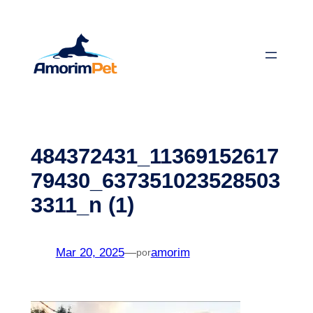
Saltar
para
o
conteúdo
484372431_11369152617
79430_637351023528503
3311_n (1)
Mar 20, 2025
—
amorim
por