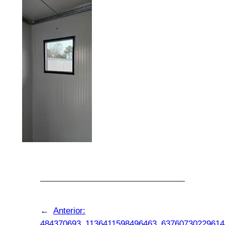
←
Anterior:
484370693_1136411598496463_63760730229614