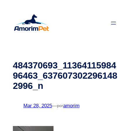
Saltar
para
o
conteúdo
484370693_11364115984
96463_637607302296148
2996_n
Mar 28, 2025
—
amorim
por