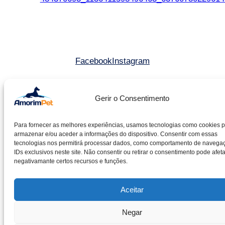
Facebook
Instagram
©2025 Amorim & Pereira Lda. All rights reserved.
Gerir o Consentimento
Livro de reclamações
Para fornecer as melhores experiências, usamos tecnologias como cookies 
Entidade RAL – CACRC
armazenar e/ou aceder a informações do dispositivo. Consentir com essas
Política de cookies
tecnologias nos permitirá processar dados, como comportamento de navega
IDs exclusivos neste site. Não consentir ou retirar o consentimento pode afeta
Política de privacidade
negativamante certos recursos e funções.
Aceitar
Negar