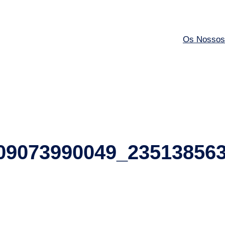
Os Nossos
09073990049_23513856