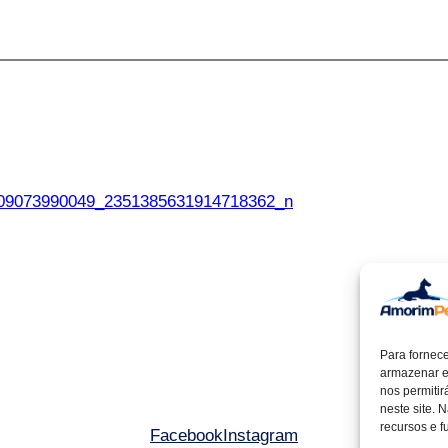
09073990049_2351385631914718362_n
Para fornec
armazenar e
nos permiti
neste site. 
recursos e f
Facebook
Instagram