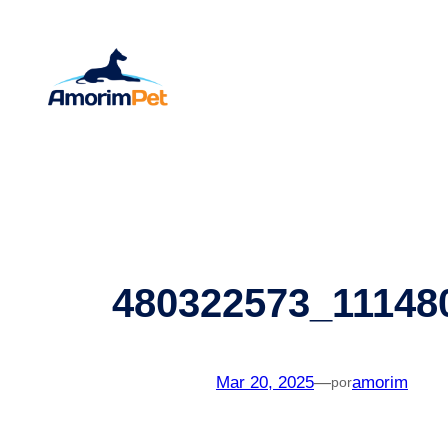
Saltar
para
o
conteúdo
480322573_11148
Mar 20, 2025
—
amorim
por