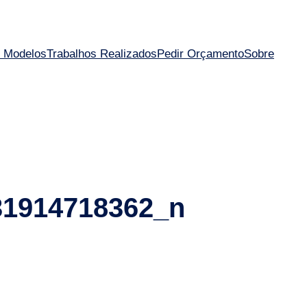
 Modelos
Trabalhos Realizados
Pedir Orçamento
Sobre
31914718362_n