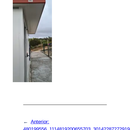
←
Anterior:
480199556_1114819200655703_30142287272919