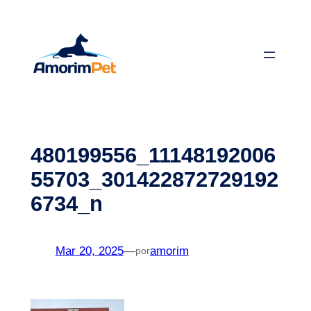
Saltar
para
o
conteúdo
480199556_11148192006
55703_301422872729192
6734_n
Mar 20, 2025
—
amorim
por