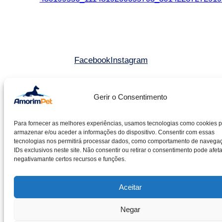
Facebook
Instagram
©2025 Amorim & Pereira Lda. All rights reserved.
Gerir o Consentimento
Livro de reclamações
Para fornecer as melhores experiências, usamos tecnologias como cookies 
Entidade RAL – CACRC
armazenar e/ou aceder a informações do dispositivo. Consentir com essas
Política de cookies
tecnologias nos permitirá processar dados, como comportamento de navega
IDs exclusivos neste site. Não consentir ou retirar o consentimento pode afeta
Política de privacidade
negativamante certos recursos e funções.
Aceitar
Negar