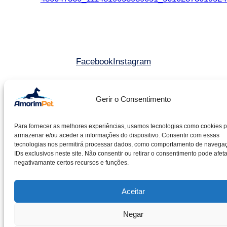
Facebook
Instagram
©2025 Amorim & Pereira Lda. All rights reserved.
Gerir o Consentimento
Livro de reclamações
Para fornecer as melhores experiências, usamos tecnologias como cookies 
Entidade RAL – CACRC
armazenar e/ou aceder a informações do dispositivo. Consentir com essas
Política de cookies
tecnologias nos permitirá processar dados, como comportamento de navega
IDs exclusivos neste site. Não consentir ou retirar o consentimento pode afeta
Política de privacidade
negativamante certos recursos e funções.
Aceitar
Negar