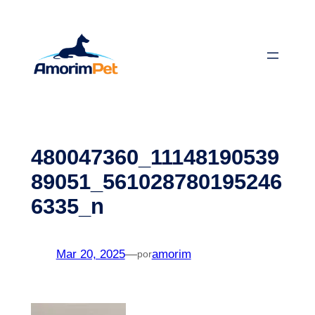
Saltar
para
o
conteúdo
480047360_11148190539
89051_561028780195246
6335_n
Mar 20, 2025
—
amorim
por