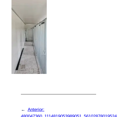
←
Anterior:
480047360_1114819053989051_56102878019524