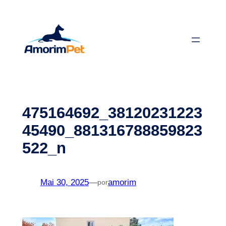
Saltar
para
o
conteúdo
475164692_38120231223
45490_881316788859823
522_n
Mai 30, 2025
—
amorim
por