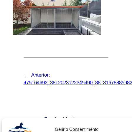
←
Anterior:
475164692_3812023122345490_8813167888598
Facebook
Instagram
Gerir o Consentimento