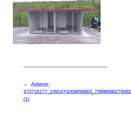
←
Anterior:
473718177_1091474269656863_7399668627608
(1)