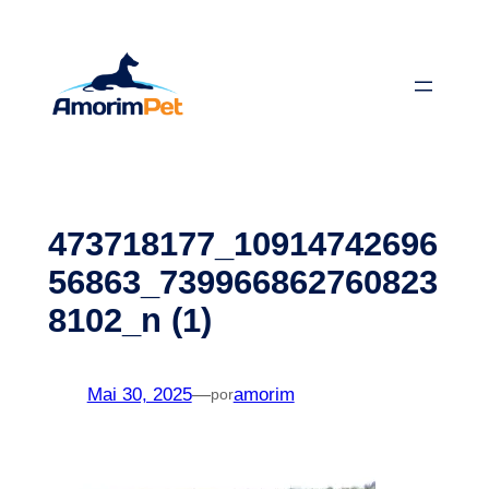
Saltar
para
o
conteúdo
473718177_10914742696
56863_739966862760823
8102_n (1)
Mai 30, 2025
—
amorim
por