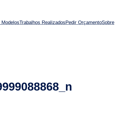
 Modelos
Trabalhos Realizados
Pedir Orçamento
Sobre
9999088868_n