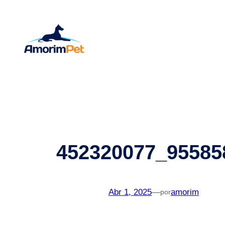
Saltar
para
o
conteúdo
452320077_95585
Abr 1, 2025
—
amorim
por