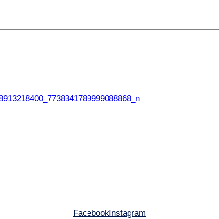
8913218400_7738341789999088868_n
Facebook
Instagram