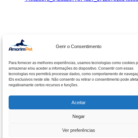
Facebook
Instagram
Gerir o Consentimento
©2025 Amorim & Pereira Lda. All rights reserved.
Para fornecer as melhores experiências, usamos tecnologias como cookies 
Livro de reclamações
armazenar e/ou aceder a informações do dispositivo. Consentir com essas
tecnologias nos permitirá processar dados, como comportamento de navega
Entidade RAL – CACRC
IDs exclusivos neste site. Não consentir ou retirar o consentimento pode afeta
Política de cookies
negativamante certos recursos e funções.
Política de privacidade
Aceitar
Negar
Ver preferências