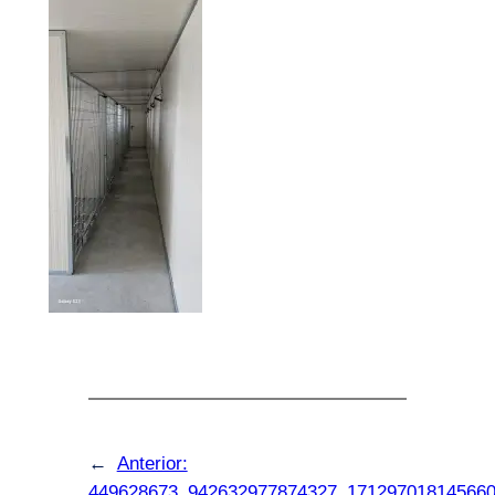
←
Anterior:
449628673_942632977874327_17129701814566