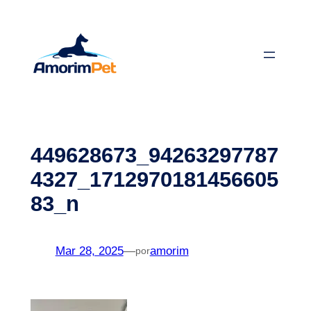
Saltar
para
o
conteúdo
449628673_94263297787
4327_1712970181456605
83_n
Mar 28, 2025
—
amorim
por