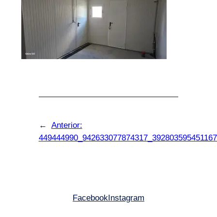
←
Anterior:
449444990_942633077874317_392803595451167
Facebook
Instagram