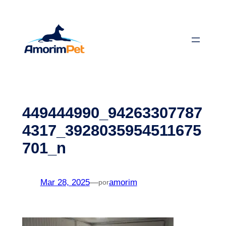
Saltar
para
o
conteúdo
449444990_94263307787
4317_3928035954511675
701_n
Mar 28, 2025
—
amorim
por