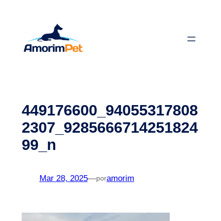
Saltar
para
o
conteúdo
449176600_94055317808
2307_9285666714251824
99_n
Mar 28, 2025
—
amorim
por