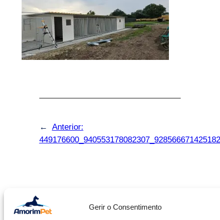
←
Anterior:
449176600_940553178082307_92856667142518
Facebook
Instagram
Gerir o Consentimento