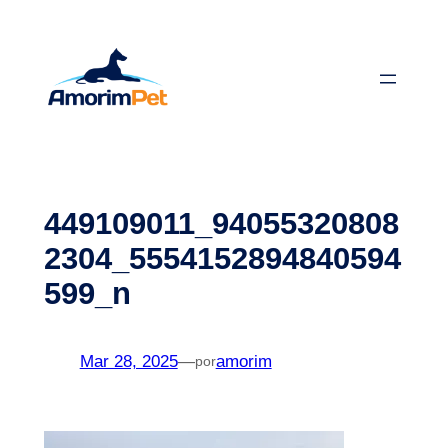
Saltar
para
o
conteúdo
449109011_94055320808
2304_5554152894840594
599_n
Mar 28, 2025
—
amorim
por