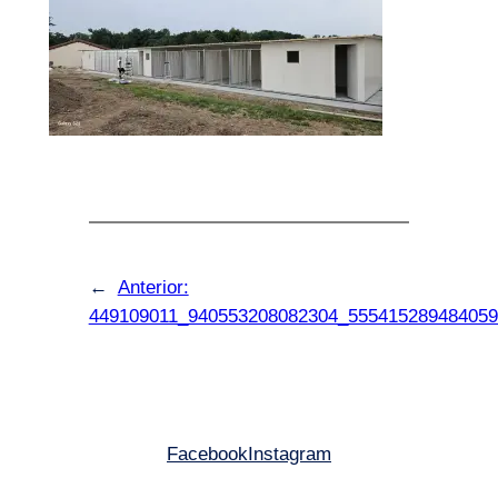
←
Anterior:
449109011_940553208082304_555415289484059
Facebook
Instagram