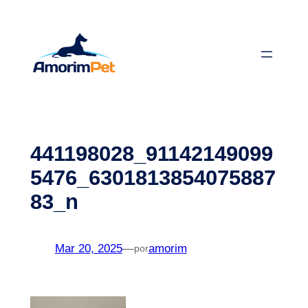
Saltar
para
o
conteúdo
441198028_91142149099
5476_6301813854075887
83_n
Mar 20, 2025
—
amorim
por