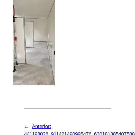
←
Anterior:
441198028_911421490995476_630181385407588