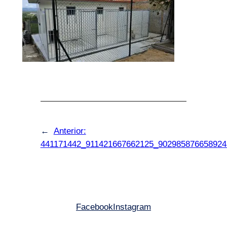
←
Anterior:
441171442_911421667662125_902985876658924
Facebook
Instagram