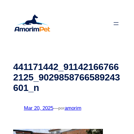
Saltar
para
o
conteúdo
441171442_91142166766
2125_9029858766589243
601_n
Mar 20, 2025
—
amorim
por