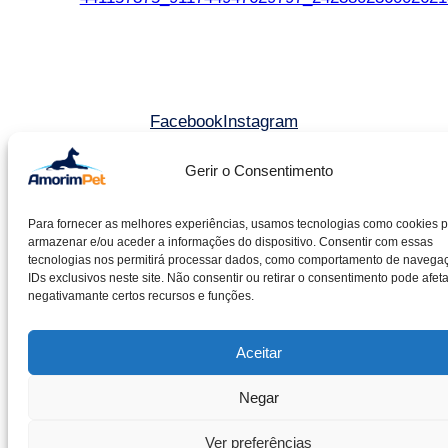
Facebook
Instagram
Gerir o Consentimento
©2025 Amorim & Pereira Lda. All rights reserved.
Livro de reclamações
Para fornecer as melhores experiências, usamos tecnologias como cookies 
armazenar e/ou aceder a informações do dispositivo. Consentir com essas
Entidade RAL – CACRC
tecnologias nos permitirá processar dados, como comportamento de navega
Política de cookies
IDs exclusivos neste site. Não consentir ou retirar o consentimento pode afeta
negativamante certos recursos e funções.
Política de privacidade
Aceitar
Negar
Ver preferências