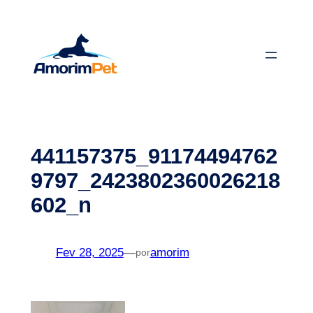
Saltar
para
o
conteúdo
441157375_91174494762
9797_2423802360026218
602_n
Fev 28, 2025
—
amorim
por