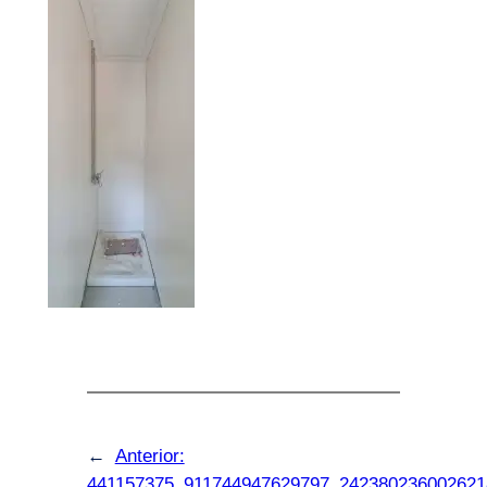
←
Anterior:
441157375_911744947629797_242380236002621