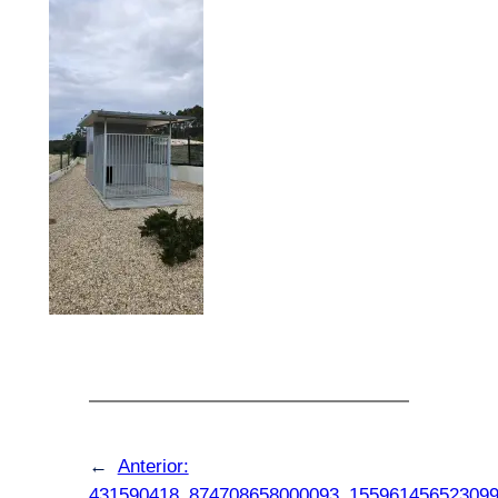
←
Anterior:
431590418_874708658000093_155961456523099