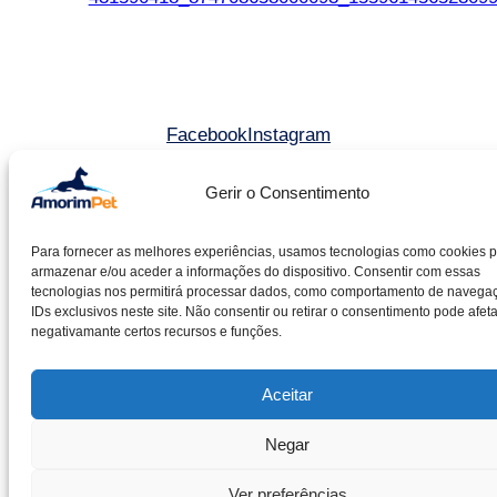
Facebook
Instagram
Gerir o Consentimento
©2025 Amorim & Pereira Lda. All rights reserved.
Livro de reclamações
Para fornecer as melhores experiências, usamos tecnologias como cookies 
armazenar e/ou aceder a informações do dispositivo. Consentir com essas
Entidade RAL – CACRC
tecnologias nos permitirá processar dados, como comportamento de navega
Política de cookies
IDs exclusivos neste site. Não consentir ou retirar o consentimento pode afeta
negativamante certos recursos e funções.
Política de privacidade
Aceitar
Negar
Ver preferências