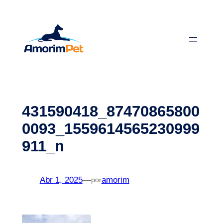
Saltar
para
o
conteúdo
431590418_87470865800
0093_1559614565230999
911_n
Abr 1, 2025
—
amorim
por