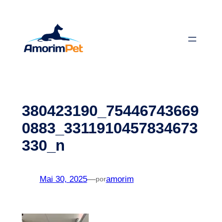
Saltar
para
o
conteúdo
380423190_75446743669
0883_3311910457834673
330_n
Mai 30, 2025
—
amorim
por