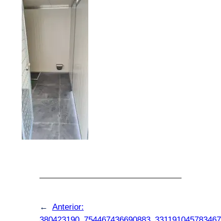
←
Anterior:
380423190_754467436690883_331191045783467