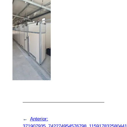
←
Anterior:
371907935_742274954576798_115917832580441