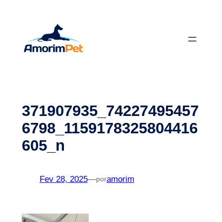
Saltar
para
o
conteúdo
371907935_74227495457
6798_1159178325804416
605_n
Fev 28, 2025
—
amorim
por