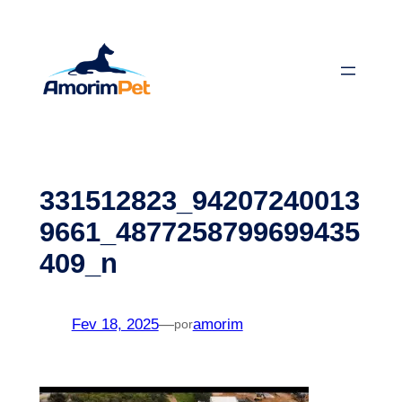
Saltar
para
o
conteúdo
331512823_94207240013
9661_4877258799699435
409_n
Fev 18, 2025
—
amorim
por