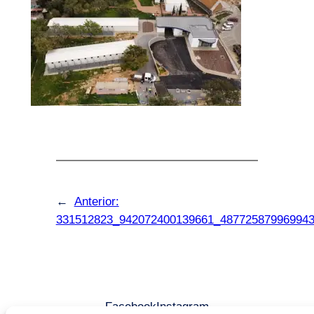
←
Anterior:
331512823_942072400139661_48772587996994
Facebook
Instagram