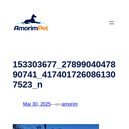
Saltar
para
o
conteúdo
153303677_27899040478
90741_417401726086130
7523_n
Mai 30, 2025
—
amorim
por