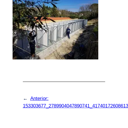
←
Anterior:
153303677_2789904047890741_4174017260861