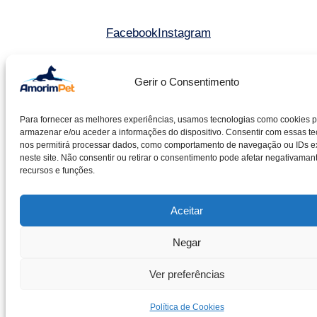
Facebook
Instagram
©2025 Amorim & Pereira Lda. All rights reserved.
Gerir o Consentimento
Livro de reclamações
Para fornecer as melhores experiências, usamos tecnologias como cookies 
Entidade RAL – CACRC
armazenar e/ou aceder a informações do dispositivo. Consentir com essas te
Política de cookies
nos permitirá processar dados, como comportamento de navegação ou IDs e
neste site. Não consentir ou retirar o consentimento pode afetar negativaman
Política de privacidade
recursos e funções.
Aceitar
Negar
Ver preferências
Política de Cookies