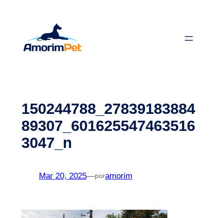
Saltar
para
o
conteúdo
150244788_27839183884
89307_601625547463516
3047_n
Mar 20, 2025
—
amorim
por