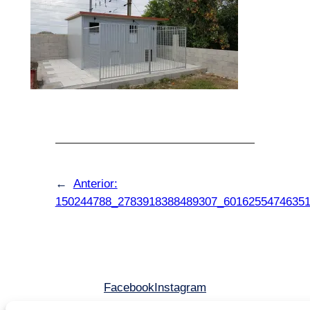
←
Anterior:
150244788_2783918388489307_6016255474635
Facebook
Instagram