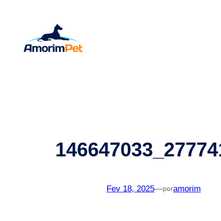
Saltar
para
o
conteúdo
146647033_27774
Fev 18, 2025
—
amorim
por