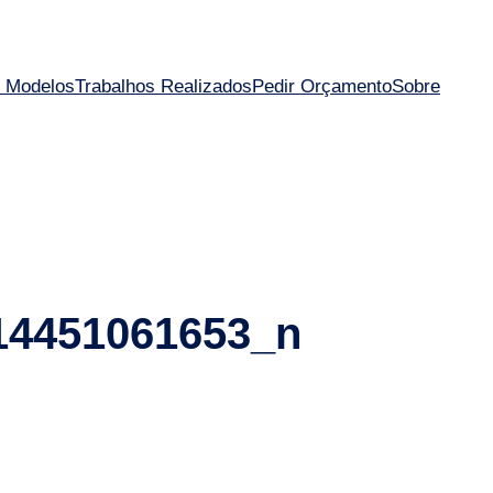
 Modelos
Trabalhos Realizados
Pedir Orçamento
Sobre
14451061653_n