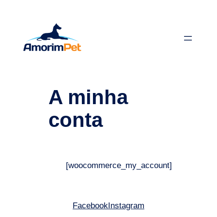
Saltar
para
o
conteúdo
A minha
conta
[woocommerce_my_account]
Facebook
Instagram